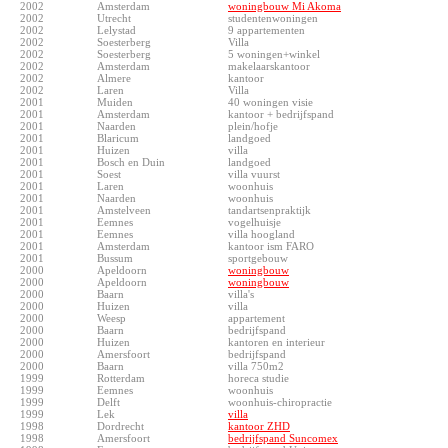
2002
Amsterdam
woningbouw Mi Akoma
2002
Utrecht
studentenwoningen
2002
Lelystad
9 appartementen
2002
Soesterberg
Villa
2002
Soesterberg
5 woningen+winkel
2002
Amsterdam
makelaarskantoor
2002
Almere
kantoor
2002
Laren
Villa
2001
Muiden
40 woningen visie
2001
Amsterdam
kantoor + bedrijfspand
2001
Naarden
plein/hofje
2001
Blaricum
landgoed
2001
Huizen
villa
2001
Bosch en Duin
landgoed
2001
Soest
villa vuurst
2001
Laren
woonhuis
2001
Naarden
woonhuis
2001
Amstelveen
tandartsenpraktijk
2001
Eemnes
vogelhuisje
2001
Eemnes
villa hoogland
2001
Amsterdam
kantoor ism FARO
2001
Bussum
sportgebouw
2000
Apeldoorn
woningbouw
2000
Apeldoorn
woningbouw
2000
Baarn
villa's
2000
Huizen
villa
2000
Weesp
appartement
2000
Baarn
bedrijfspand
2000
Huizen
kantoren en interieur
2000
Amersfoort
bedrijfspand
2000
Baarn
villa 750m2
1999
Rotterdam
horeca studie
1999
Eemnes
woonhuis
1999
Delft
woonhuis-chiropractie
1999
Lek
villa
1998
Dordrecht
kantoor ZHD
1998
Amersfoort
bedrijfspand Suncomex