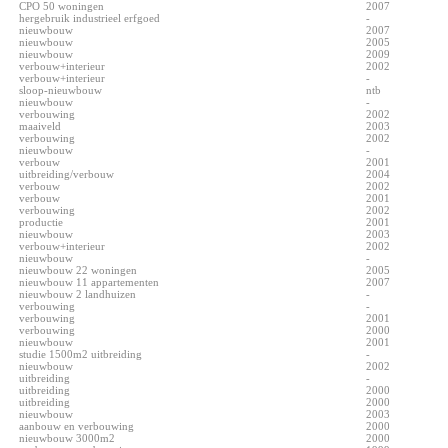
CPO 50 woningen
2007
hergebruik industrieel erfgoed
-
nieuwbouw
2007
nieuwbouw
2005
nieuwbouw
2009
verbouw+interieur
2002
verbouw+interieur
-
sloop-nieuwbouw
ntb
nieuwbouw
-
verbouwing
2002
maaiveld
2003
verbouwing
2002
nieuwbouw
-
verbouw
2001
uitbreiding/verbouw
2004
verbouw
2002
verbouw
2001
verbouwing
2002
productie
2001
nieuwbouw
2003
verbouw+interieur
2002
nieuwbouw
-
nieuwbouw 22 woningen
2005
nieuwbouw 11 appartementen
2007
nieuwbouw 2 landhuizen
-
verbouwing
-
verbouwing
2001
verbouwing
2000
nieuwbouw
2001
studie 1500m2 uitbreiding
-
nieuwbouw
2002
uitbreiding
-
uitbreiding
2000
uitbreiding
2000
nieuwbouw
2003
aanbouw en verbouwing
2000
nieuwbouw 3000m2
2000