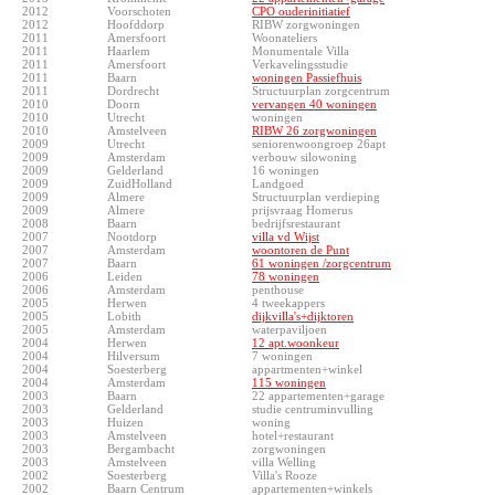
2012
Voorschoten
CPO ouderinitiatief
2012
Hoofddorp
RIBW zorgwoningen
2011
Amersfoort
Woonateliers
2011
Haarlem
Monumentale Villa
2011
Amersfoort
Verkavelingsstudie
2011
Baarn
woningen Passiefhuis
2011
Dordrecht
Structuurplan zorgcentrum
2010
Doorn
vervangen 40 woningen
2010
Utrecht
woningen
2010
Amstelveen
RIBW 26 zorgwoningen
2009
Utrecht
seniorenwoongroep 26apt
2009
Amsterdam
verbouw silowoning
2009
Gelderland
16 woningen
2009
ZuidHolland
Landgoed
2009
Almere
Structuurplan verdieping
2009
Almere
prijsvraag Homerus
2008
Baarn
bedrijfsrestaurant
2007
Nootdorp
villa vd Wijst
2007
Amsterdam
woontoren de Punt
2007
Baarn
61 woningen /zorgcentrum
2006
Leiden
78 woningen
2006
Amsterdam
penthouse
2005
Herwen
4 tweekappers
2005
Lobith
dijkvilla's+dijktoren
2005
Amsterdam
waterpaviljoen
2004
Herwen
12 apt.woonkeur
2004
Hilversum
7 woningen
2004
Soesterberg
appartmenten+winkel
2004
Amsterdam
115 woningen
2003
Baarn
22 appartementen+garage
2003
Gelderland
studie centruminvulling
2003
Huizen
woning
2003
Amstelveen
hotel+restaurant
2003
Bergambacht
zorgwoningen
2003
Amstelveen
villa Welling
2002
Soesterberg
Villa's Rooze
2002
Baarn Centrum
appartementen+winkels