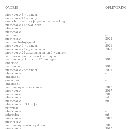
OVERIG
OPLEVERING
nieuwbouw 9 woningen
-
nieuwbouw 13 woningen
-
ouder initiatief voor jongeren met beperking
-
nieuwbouw 112 woningen
-
nieuwbouw
-
nieuwbouw
-
verbouw
-
nieuwbouw
2022
verbouw bedrijfspand
-
nieuwbouw 3 woningen
2021
nieuwbouw 27 appartementen
2021
nieuwbouw 29 appartementen en 3 woningen
-
verbouw monument naar 6 woningen
-
verbouwing school naar 12 woningen
2018
onderzoek
-
verbouwing
2018
nieuwbouw 7 woningen
2021
nieuwbouw
-
onderzoek
-
onderzoek
-
onderzoek
-
verbouwing en nieuwbouw
2018
nieuwbouw
2017
nieuwbouw
2016
nieuwbouw
ntb
nieuwbouw
ntb
nieuwbouw in 3 blokjes
-
prijsvraag
-
nieuwbouw
-
schetsplan
ntb
nieuwbouw
2017
nieuwbouw
-
verbouwing sunshine gebouw
2016
nieuwbouw
2018