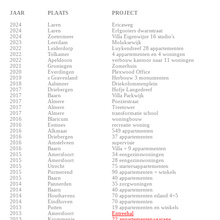
JAAR
PLAATS
PROJECT
2024
Laren
Ericaweg
2024
Laren
Erfgooiers dwarsstraat
2024
Zoetermeer
Villa Eigenwijze 16 studio's
2023
Leerdam
Moluksewijk
2022
Leiderdorp
Luykendreef 28 appartementen
2022
Tolkamer
4 appartementen en 4 woningen
2022
Apeldoorn
verbouw kantoor naar 11 woningen
2021
Groningen
Zomerhuis
2020
Everdingen
Plexwood Office
2019
s Gravenland
Herbouw 3 monumenten
2018
Aalsmeer
Driekolommenplein
2017
Driebergen
Hofje Langedreef
2017
Baarn
Villa Parkwijk
2017
Almere
Poeziestraat
2017
Almere
Treetower
2017
Almere
transformatie school
2016
Blaricum
woningbouw
2016
Eemnes
recreatie woning
2016
Alkmaar
549 appartmenten
2016
Driebergen
37 appartementen
2016
Amstelveen
supervisie
2016
Baarn
Villa + 9 appartementen
2015
Amersfoort
34 eengezinswoningen
2015
Amersfoort
28 eengezinswoningen
2015
Utrecht
75 startersappartementen
2015
Purmerend
90 appartementen + winkels
2015
Baarn
40 appartementen
2014
Pannerden
35 zorgwoningen
2014
Baarn
40 appartementen
2014
Houthavens
70 appartementen eiland 4+5
2014
Eindhoven
70 appartementen
2013
Putten
19 appartementen en winkels
2013
Amersfoort
Entreehal
2013
Krommenie
22 appartementen+garage