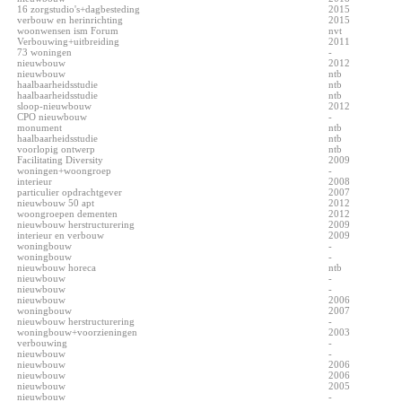
16 zorgstudio's+dagbesteding
2015
verbouw en herinrichting
2015
woonwensen ism Forum
nvt
Verbouwing+uitbreiding
2011
73 woningen
-
nieuwbouw
2012
nieuwbouw
ntb
haalbaarheidsstudie
ntb
haalbaarheidsstudie
ntb
sloop-nieuwbouw
2012
CPO nieuwbouw
-
monument
ntb
haalbaarheidsstudie
ntb
voorlopig ontwerp
ntb
Facilitating Diversity
2009
woningen+woongroep
-
interieur
2008
particulier opdrachtgever
2007
nieuwbouw 50 apt
2012
woongroepen dementen
2012
nieuwbouw herstructurering
2009
interieur en verbouw
2009
woningbouw
-
woningbouw
-
nieuwbouw horeca
ntb
nieuwbouw
-
nieuwbouw
-
nieuwbouw
2006
woningbouw
2007
nieuwbouw herstructurering
-
woningbouw+voorzieningen
2003
verbouwing
-
nieuwbouw
-
nieuwbouw
2006
nieuwbouw
2006
nieuwbouw
2005
nieuwbouw
-